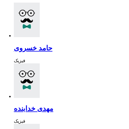
حامد خسروی
فیزیک
مهدی خدابنده
فیزیک