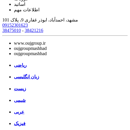
اساتید
اطلاعات مهم
مشهد، احمدآباد، ابوذر غفاری 9، پلاک 101
09152301623
38475010
-
38421216
www.oujgroup.ir
oujgroupmashhad
oujgroupmashhad
ریاضی
زبان انگلیسی
زیست
شیمی
عربی
فیزیک