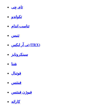
تای چی
تکواندو
تناسب اندام
تنیس
تی آر ایکس (TRX)
سینکرونایز
شنا
فوتبال
فیتنس
فیوژن فیتنس
کاراته