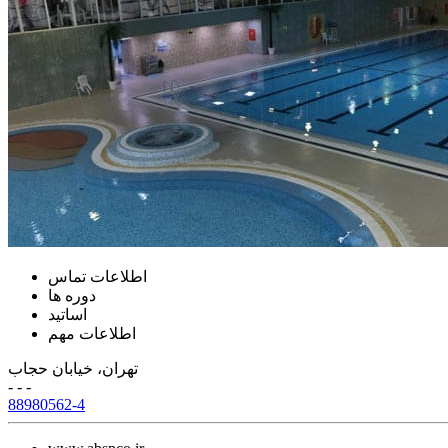
اطلاعات تماس
دوره ها
اساتید
اطلاعات مهم
تهران، خیابان حجاب
- - -
88980562-4