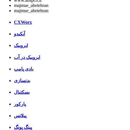
www.abspco.ir
majmue_abetehran
majmue_abetehran
CXWorx
آیکیدو
ایروبیک
ایروبیک در آب
بادی پامپ
بدنسازی
بسکتبال
پارکور
پیلاتس
پینگ پونگ