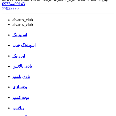
09334490143
77928780
alvares_club
alvares_club
اسپینینگ
اسپینینگ فیت
ایروبیک
بادی بالانس
بادی پامپ
بدنسازی
بوت کمپ
پیلاتس