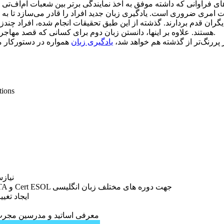
 امری ضروری است. یادگیری زبان جدید افراد را قادر می‌سازد تا به اط
یگران قدم بردارند. گذشته از این طبق تحقیقات انجام شده، افراد چندزبا
هستند. علاوه بر اینها، دانستن زبان دوم برای کسانی که قصد مهاجرت و بهبود موقعیت شغلی و شرایط زندگی خود را دارند، الزامی است.
ز پررنگ‌تر از گذشته هم خواهد شد،
یادگیری زبان
همواره در دستورکار م
- انگلیسی کودک و نوجوان: کتاب ها
نیاز
مشاوره و تعیین سطح علمی توسط متخصصین با مدارک CELTA و Cert ESOL جهت دوره های مختلف زبان انگلیسی
ایجاد تغی
معرفی اساتید و مدرسین مجرب 