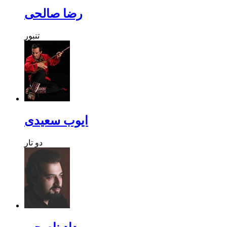
رضا صالحی
تنبور
ایوب سعیدی
دو تار