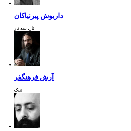
داریوش پیرنیاکان
تار، سه تار
آرش فرهنگفر
تنبک