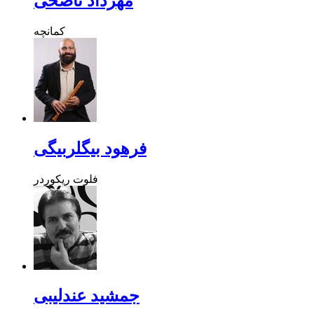
مهرداد ناصحی
کمانچه
فرهود بیگلربیگی
فلوت ریکوردر
جمشید عندلیبی