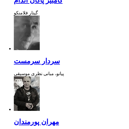
کامبیز پاکان اندام
گیتار فلامنکو
سردار سرمست
پیانو، مبانی نظری موسیقی
مهران پورمندان