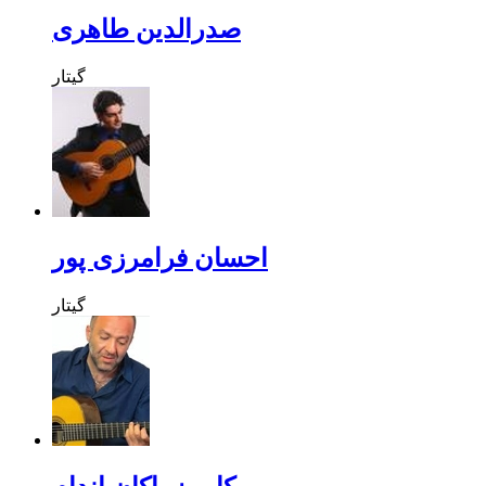
صدرالدین طاهری
گیتار
احسان فرامرزی پور
گیتار