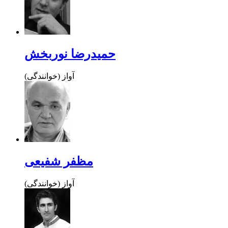
حمیدرضا نوربخش
آواز (خوانندگی)
مظفر شفیعی
آواز (خوانندگی)