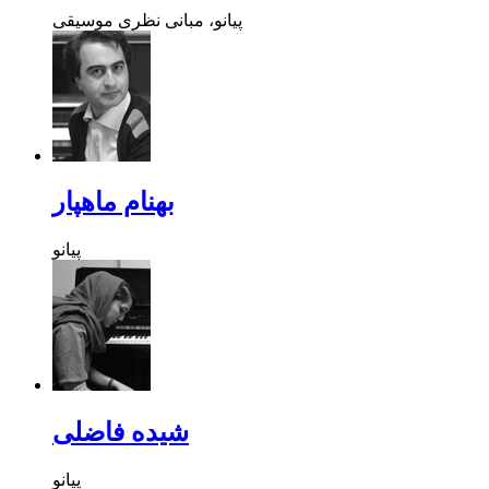
پیانو، مبانی نظری موسیقی
بهنام ماهپار
پیانو
شیده فاضلی
پیانو