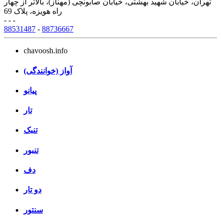
تهران، خیابان شهید بهشتی، خیابان صابونچی (مهناز)، بالاتر از چهار
راه هویزه، پلاک 69
- - -
88531487
-
88736667
chavoosh.info
آواز (خوانندگی)
پیانو
تار
تنبک
تنبور
دف
دو تار
سنتور