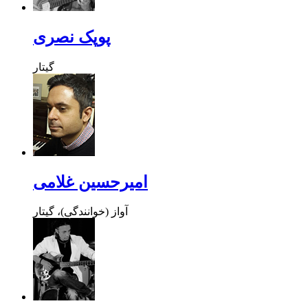
پوپک نصری
گیتار
امیرحسین غلامی
آواز (خوانندگی)، گیتار