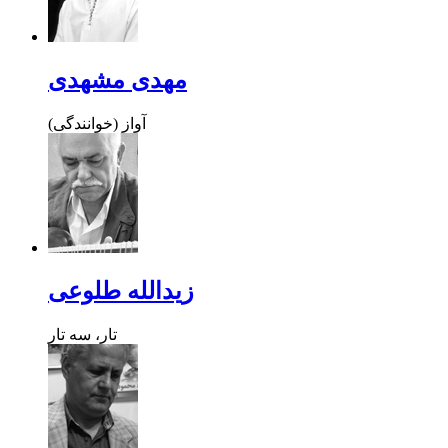
مهدی مشهدی
آواز (خوانندگی)
زیدالله طلوعی
تار، سه تار