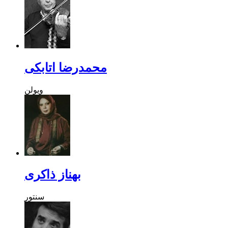
محمدرضا اتابکی
ویولن
بهناز ذاکری
سنتور