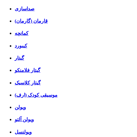
صداسازی
قارمان (گارمان)
کمانچه
کیبورد
گیتار
گیتار فلامنکو
گیتار کلاسیک
موسیقی کودک (ارف)
ویولن
ویولن آلتو
ویولنسل