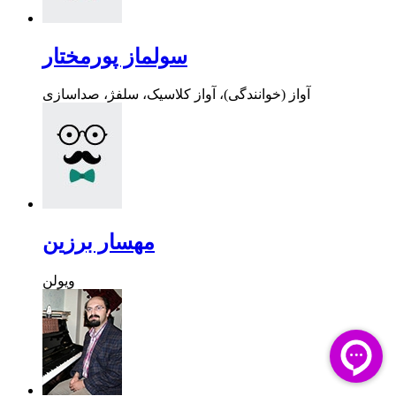
سولماز پورمختار
آواز (خوانندگی)، آواز کلاسیک، سلفژ، صداسازی
مهسار برزین
ویولن