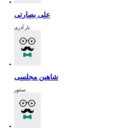
علی بصارتی
تار آذری
شاهین مجلسی
سنتور