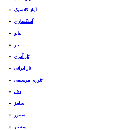
آواز کلاسیک
آهنگسازی
پیانو
تار
تار آذری
تار ایرانی
تئوری موسیقی
دف
سلفژ
سنتور
سه تار