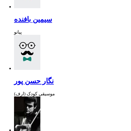
سیمین بافنده
پیانو
نگار حسن پور
موسیقی کودک (ارف)