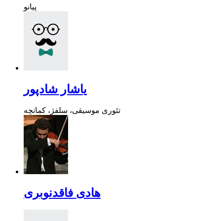
پیانو
یاشار شادپور
تئوری موسیقی، سلفژ، کمانچه
هادی فاقدنوبری