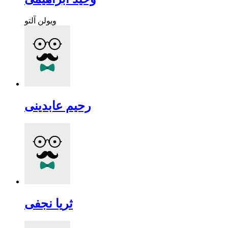
ویولن آلتو
رحیم عابدینی
ثریا نجفی