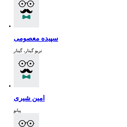
سپیده معصومی
تریو گیتار، گیتار
امین شیری
پیانو