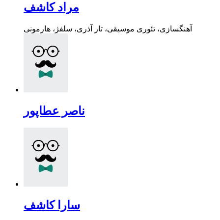
مراد کاشف
آهنگسازی، تئوری موسیقی، تار آذری، سلفژ، هارمونی
ناصر عطاپور
سارا کاشف