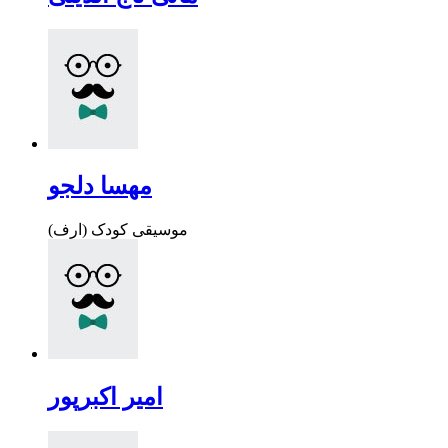
مهسا دلجو
موسیقی کودک (ارف)
امیر اکبرپور