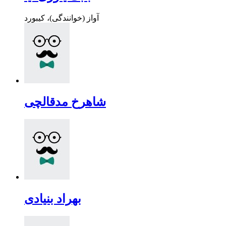
آواز (خوانندگی)، کیبورد
شاهرخ مدقالچی
بهراد بنیادی