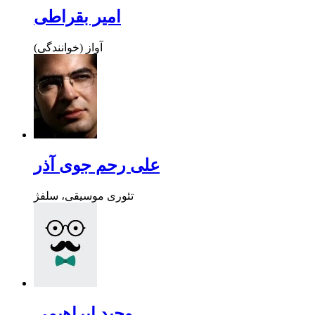
امیر بقراطی
آواز (خوانندگی)
علی رحم جوی آذر
تئوری موسیقی، سلفژ
وحید ابراهیمی