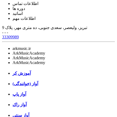
اطلاعات تماس
دوره ها
اساتید
اطلاعات مهم
تبریز، ولیعصر، سعدی جنوبی، ده متری مهر، پلاک 9
- - -
33309989
arkmusic.ir
ArkMusicAcademy
ArkMusicAcademy
ArkMusicAcademy
آموزش کر
آواز (خوانندگی)
آواز پاپ
آواز راک
آواز سنتی