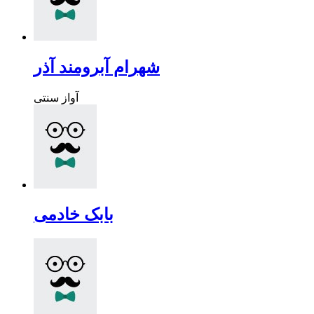
شهرام آبرومند آذر
آواز سنتی
بابک خادمی