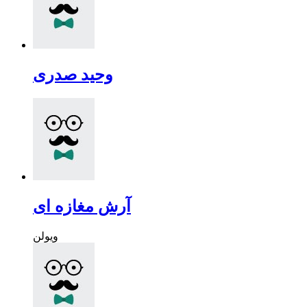
وحید صدری
آرش مغازه ای
ویولن