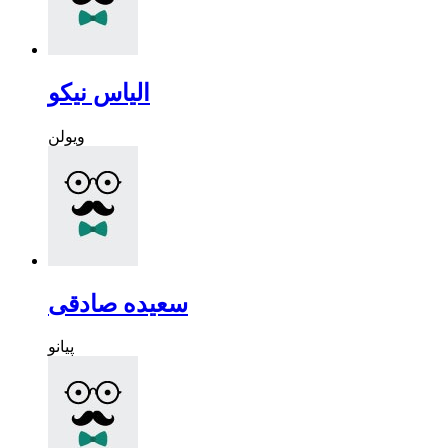
الیاس نیکو
ویولن
سعیده صادقی
پیانو