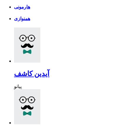
هارمونی
همنوازی
آیدین کاشف
پیانو