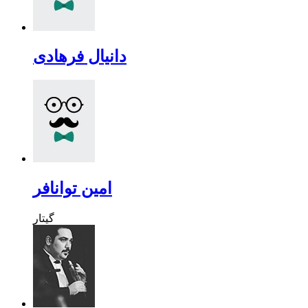
دانیال فرهادی
امین توانافر
گیتار