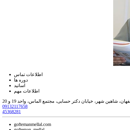
اطلاعات تماس
دوره ها
اساتید
اطلاعات مهم
هان، شاهین شهر، خیابان دکتر حسابی، مجتمع الماس، واحد 19 و 20
09132117658
45368281
goftemanmellal.com
gofteman_mellal