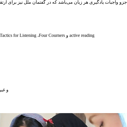
 واجبات یادگیری هر زبان می‌باشد که در گفتمان ملل نیز برای ارتقا
- انگلیسی بزرگسالان: کتاب‌های Grammer in use ،Vocabulary in use ،Tactics for Listening ،Four Courners و active reading
دوره‌های آمادگی آزمون‌های IELTS و TOEFL و 