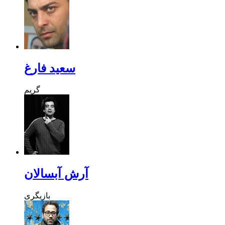
سعید فارغ
گریم
آرش آبسالان
بازیگری