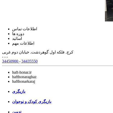
اطلاعات تماس
دوره ها
اساتید
اطلاعات مهم
کرج. فلکه اول گوهردشت. خیابان دوم غربی
- - -
34450900
-
34435550
haft-honar.ir
hafthonaraghaz
hafthonarkaraj
بازیگری
بازیگری کودک و نوجوان
تدوین