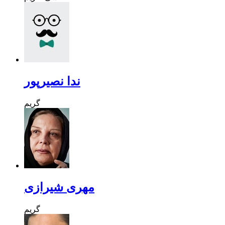
ندا نصیرپور
گریم
مهری شیرازی
گریم