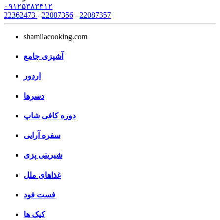
۰۹۱۲۵۳۸۳۴۱۲
22362473
-
22087356
-
22087357
shamilacooking.com
آشپزی جامع
اردور
دسرها
دوره کافی شاپ
سفره آرایی
شیرینی پزی
غذاهای ملل
فست فود
کیک ها