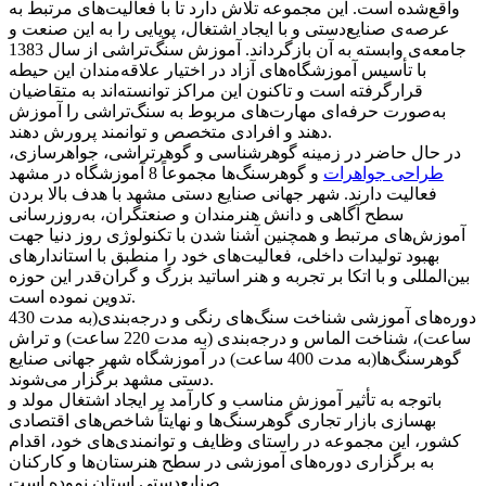
واقع‌شده است. این مجموعه تلاش دارد تا با فعالیت‌های مرتبط به
عرصه‌ی صنایع‌دستی و با ایجاد اشتغال، پویایی را به این صنعت و
جامعه‌ی وابسته به آن بازگرداند. آموزش سنگ‌تراشی از سال 1383
با تأسیس آموزشگاه‌های آزاد در اختیار علاقه‌مندان این حیطه
قرارگرفته است و تاکنون این مراکز توانسته‌اند به متقاضیان
به‌صورت حرفه‌ای مهارت‌های مربوط به سنگ‌تراشی را آموزش
دهند و افرادی متخصص و توانمند پرورش دهند.
در حال حاضر در زمینه گوهرشناسی و گوهرتراشی، جواهرسازی،
طراحی جواهرات
و گوهرسنگ‌ها مجموعاً 8 آموزشگاه در مشهد
فعالیت دارند. شهر جهانی صنایع دستی مشهد با هدف بالا بردن
سطح آگاهی و دانش هنرمندان و صنعتگران، به‌روزرسانی
آموزش‌های مرتبط و همچنین آشنا شدن با تکنولوژی روز دنیا جهت
بهبود تولیدات داخلی، فعالیت‌های خود را منطبق با استاندارهای
بین‌المللی و با اتکا بر تجربه و هنر اساتید بزرگ و گران‌قدر این حوزه
تدوین نموده است.
دوره‌های آموزشی شناخت سنگ‌های رنگی و درجه‌بندی(به مدت 430
ساعت)، شناخت الماس و درجه‌بندی (به مدت 220 ساعت) و تراش
گوهرسنگ‌ها(به مدت 400 ساعت) در آموزشگاه شهر جهانی صنایع
دستی مشهد برگزار می‌شوند.
باتوجه به تأثیر آموزش مناسب و کارآمد بر ایجاد اشتغال مولد و
بهسازی بازار تجاری گوهرسنگ‌ها و نهایتاً شاخص‌های اقتصادی
کشور، این مجموعه در راستای وظایف و توانمندی‌های خود، اقدام
به برگزاری دوره‌های آموزشی در سطح هنرستان‌ها و کارکنان
صنایع‌دستی استان نموده است.