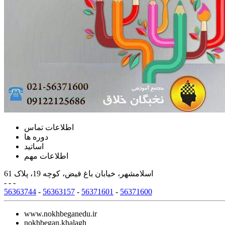
اطلاعات تماس
دوره ها
اساتید
اطلاعات مهم
اسلامشهر، خیابان باغ فیض، کوچه 19، پلاک 61
- - -
56363744
-
56363157
-
56371601
-
56371600
www.nokhbeganedu.ir
nokhbegan.khalagh