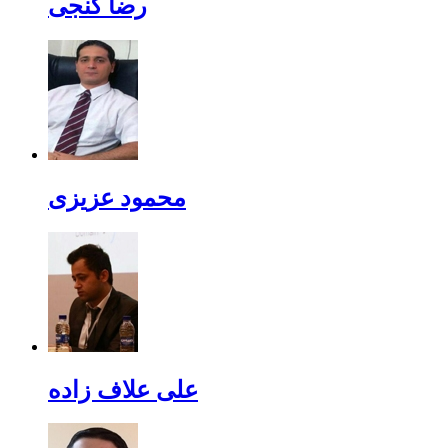
رضا گنجی
محمود عزیزی
علی علاف زاده