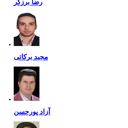
رضا برزگر
مجید برکاتی
آزاد پورحسن