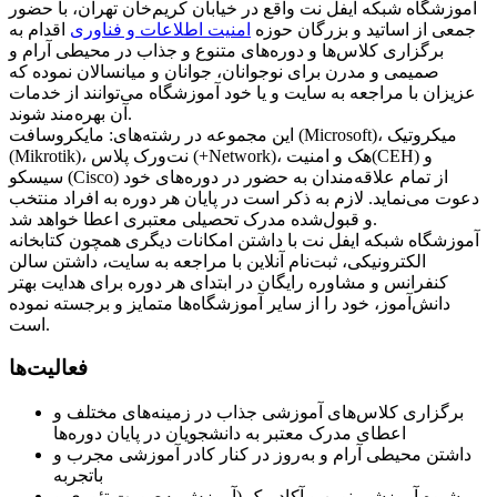
آموزشگاه شبکه ایفل نت واقع در خیابان کریم‌خان تهران، با حضور
جمعی از اساتید و بزرگان حوزه
امنیت اطلاعات و فناوری
اقدام به
برگزاری کلاس‌ها و دوره‌های متنوع و جذاب در محیطی آرام و
صمیمی و مدرن برای نوجوانان، جوانان و میانسالان نموده که
عزیزان با مراجعه به سایت و یا خود آموزشگاه می‌توانند از خدمات
آن بهره‌مند شوند.
این مجموعه در رشته‌های: مایکروسافت (Microsoft)، میکروتیک
(Mikrotik)، نت‌ورک پلاس (+Network)، هک و امنیت(CEH) و
سیسکو (Cisco) از تمام علاقه‌مندان به حضور در دوره‌های خود
دعوت می‌نماید. لازم به ذکر است در پایان هر دوره به افراد منتخب
و قبول‌شده مدرک تحصیلی معتبری اعطا خواهد شد.
آموزشگاه شبکه ایفل نت با داشتن امکانات دیگری همچون کتابخانه
الکترونیکی، ثبت‌نام آنلاین با مراجعه به سایت، داشتن سالن
کنفرانس و مشاوره رایگان در ابتدای هر دوره برای هدایت بهتر
دانش‌آموز، خود را از سایر آموزشگاه‌ها متمایز و برجسته نموده
است.
فعالیت‌ها
برگزاری کلاس‌های آموزشی جذاب در زمینه‌های مختلف و
داشتن محیطی آرام و به‌روز در کنار کادر آموزشی مجرب و
باتجربه
شیوه آموزشی نوین و آکادمیک (آموزش به‌صورت تئوری و