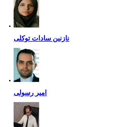
نازنین سادات توکلی
امیر رسولی