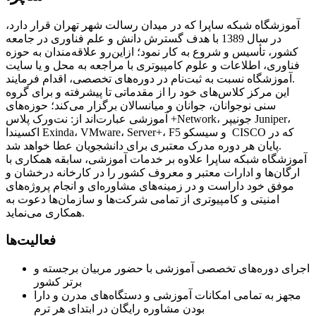
آموزشگاه شبکه ساپرا که در میدان رسالت شهر تهران قرار دارد،
در سال 1389 با هدف گسترش دانش و علم فناوری در جامعه
کشور، تأسیس و شروع به کار نمود؛ ازاین‌رو علاقه‌مندان به حوزه
فناوری، اطلاعات و علوم کامپیوتری با مراجعه به محل و یا سایت
آموزشگاه نسبت به ثبت‌نام در دوره‌های تخصصی، اقدام فرمایند.
این مرکز کلاس‌های خود را از مقدماتی تا پیشرفته و برای گروه
سنی نوجوانان، جوانان و میانسالان برگزار می‌کند؛ حوزه‌های
آموزشی عبارت‌اند از: نت‌ورک پلاس +Network، جونیپر Juniper،
اکسیندا Exinda، VMware، Server+، F5 و سیسکو CISCO که در
پایان هر دوره مدرک معتبری برای دانشجویان عطا خواهد شد.
آموزشگاه شبکه ساپرا علاوه بر خدمات آموزشی، سابقه همکاری با
ارگان‌ها و ادارات معتبر و معروف کشور را در کارخانه درخشان و
موفق خود داراست و در زمینه‌های مشاوره‌ای و انجام پروژه‌های
امنیتی و کامپیوتری از تمامی شرکت‌ها و سازمان‌ها دعوت به
همکاری می‌نماید.
فعالیت‌ها
اجرای دوره‌های تخصصی آموزشی با حضور مربیان برجسته و
برتر کشور
مجهز به تمامی امکانات آموزشی و دستگاه‌های مدرن و دارا
بودن مشاوره رایگان در ابتدای هر ترم