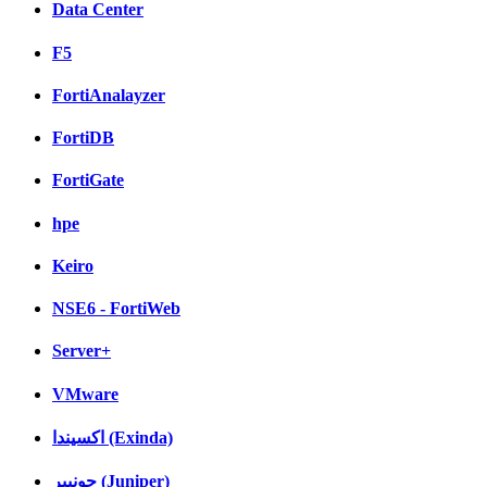
Data Center
F5
FortiAnalayzer
FortiDB
FortiGate
hpe
Keiro
NSE6 - FortiWeb
Server+
VMware
اکسیندا (Exinda)
جونیپر (Juniper)