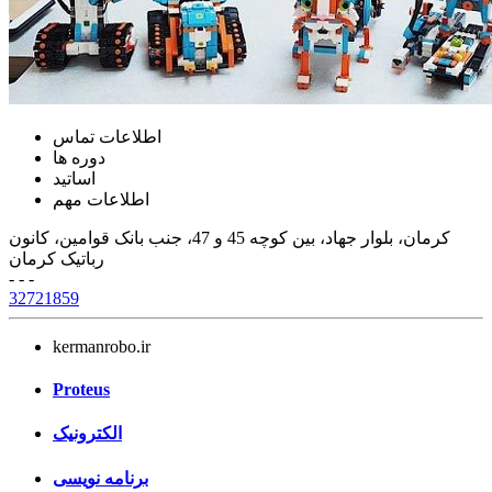
اطلاعات تماس
دوره ها
اساتید
اطلاعات مهم
کرمان، بلوار جهاد، بین کوچه 45 و 47، جنب بانک قوامین، کانون
رباتیک کرمان
- - -
32721859
kermanrobo.ir
Proteus
الکترونیک
برنامه نویسی