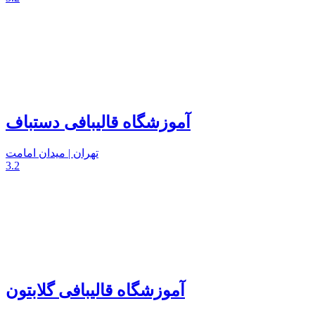
آموزشگاه قالیبافی دستباف
تهران | میدان امامت
3.2
آموزشگاه قالیبافی گلابتون