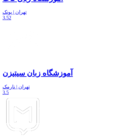
تهران | پونک
3.52
آموزشگاه زبان سیتیزن
تهران | نارمک
3.5