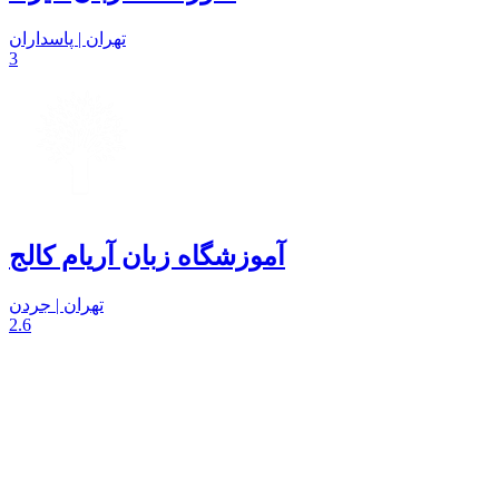
تهران | پاسداران
3
آموزشگاه زبان آریام کالج
تهران | جردن
2.6