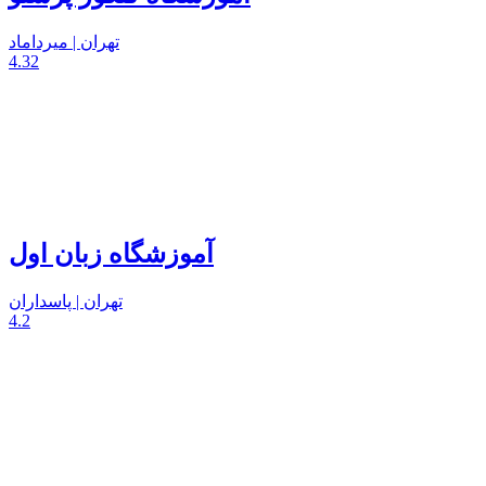
تهران | میرداماد
4.32
آموزشگاه زبان اول
تهران | پاسداران
4.2