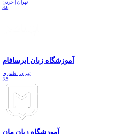
تهران | جردن
3.6
آموزشگاه زبان ایرسافام
تهران | قلندری
3.5
آموزشگاه زبان مان