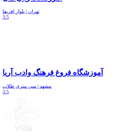
تهران | بلوار افریقا
3.5
آموزشگاه فروغ فرهنگ وادب آریا
مشهد | سی متری طلاب
3.5