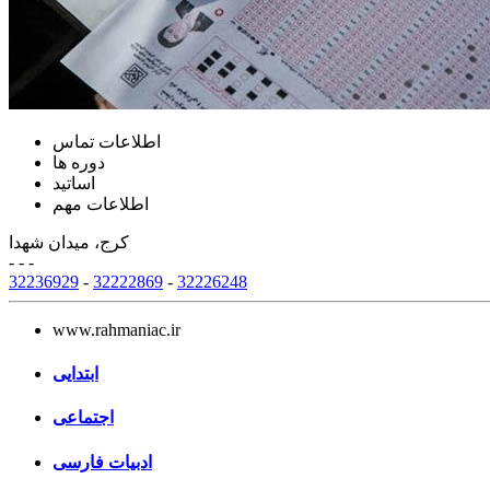
اطلاعات تماس
دوره ها
اساتید
اطلاعات مهم
کرج، میدان شهدا
- - -
32236929
-
32222869
-
32226248
www.rahmaniac.ir
ابتدایی
اجتماعی
ادبیات فارسی