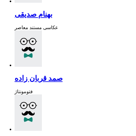
بهنام صدیقی
عکاسی مستند معاصر
صمد قربان زاده
فتومونتاژ