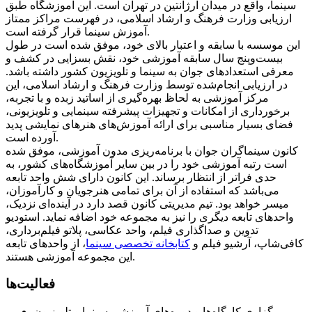
سینما، واقع در میدان آرژانتین در تهران است. این آموزشگاه طبق
ارزیابی وزارت فرهنگ و ارشاد اسلامی، در فهرست مراکز ممتاز
آموزش سینما قرار گرفته است.
این موسسه با سابقه و اعتبار بالای خود، موفق شده است در طول
بیست‌وپنج سال سابقه آموزشی خود، نقش بسزایی در کشف و
معرفی استعدادهای جوان به سینما و تلویزیون کشور داشته باشد.
در ارزیابی انجام‌شده توسط وزارت فرهنگ و ارشاد اسلامی، این
مرکز آموزشی به لحاظ بهره‌گیری از اساتید زبده و با تجربه،
برخورداری از امکانات و تجهیزات پیشرفته سینمایی و تلویزیونی،
فضای بسیار مناسبی برای ارائه آموزش‌های هنرهای نمایشی پدید
آورده است.
کانون سینماگران جوان با برنامه‌ریزی مدون آموزشی، موفق شده
است رتبه آموزشی خود را در بین سایر آموزشگاه‌های کشور، به
حدی فراتر از انتظار برساند. این کانون دارای شش واحد تابعه
می‌باشد که استفاده از آن برای تمامی هنرجویان و کارآموزان،
میسر خواهد بود. تیم مدیریتی کانون قصد دارد در آینده‌ای نزدیک،
واحدهای تابعه دیگری را نیز به مجموعه خود اضافه نماید. استودیو
تدوین و صداگذاری فیلم، واحد عکاسی، پلاتو فیلم‌برداری،
کافی‌شاپ، آرشیو فیلم و
کتابخانه تخصصی سینما
، از واحدهای تابعه
این مجموعه آموزشی هستند.
فعالیت‌ها
برگزاری کارگاه‌ها و دوره‌های آموزشی سینما و تلویزیون