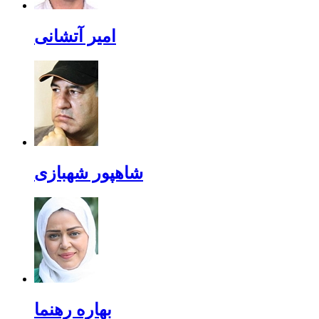
امیر آتشانی
شاهپور شهبازی
بهاره رهنما