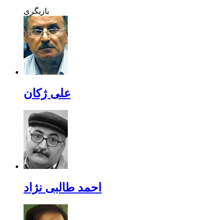
بازیگری
علی ژکان
احمد طالبی نژاد