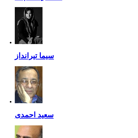
سیما تیرانداز
سعید احمدی