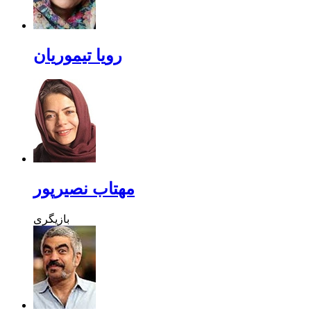
رویا تیموریان
مهتاب نصیرپور
بازیگری