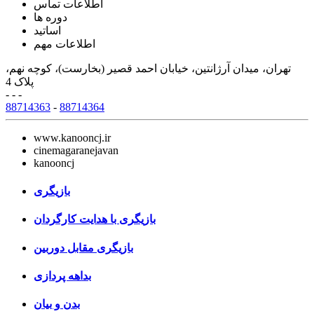
اطلاعات تماس
دوره ها
اساتید
اطلاعات مهم
تهران، میدان آرژانتین، خیابان احمد قصیر (بخارست)، کوچه نهم،
پلاک 4
- - -
88714363
-
88714364
www.kanooncj.ir
cinemagaranejavan
kanooncj
بازیگری
بازیگری با هدایت کارگردان
بازیگری مقابل دوربین
بداهه پردازی
بدن و بیان