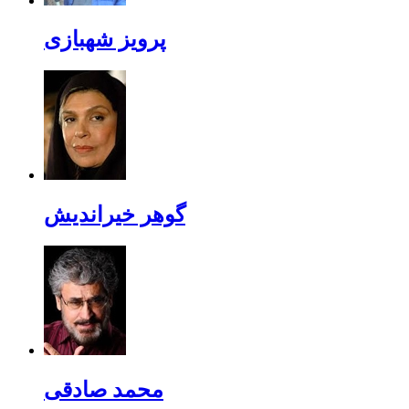
پرویز شهبازی
گوهر خیراندیش
محمد صادقی