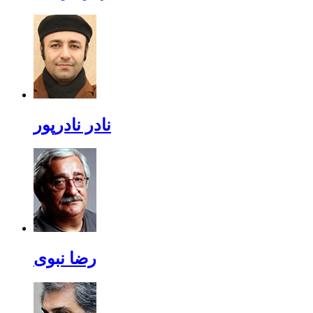
نادر نادرپور
رضا نبوی