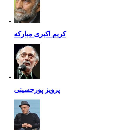
کریم اکبری مبارکه
پرویز پورحسینی