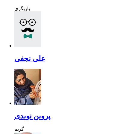
بازیگری
علی نجفی
پروین نویدی
گریم