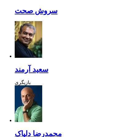
سروش صحت
سعید آرمند
بازیگری
محمدرضا دلپاک