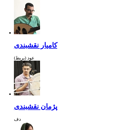
کامیار نقشبندی
عود (بربط)
پژمان نقشبندی
دف