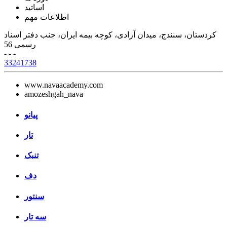
اساتید
اطلاعات مهم
کردستان، سنندج، میدان آزادی، کوچه بیمه ایران، جنب دفتر اسناد
رسمی 56
- - -
33241738
www.navaacademy.com
amozeshgah_nava
پیانو
تار
تنبک
دف
سنتور
سه تار