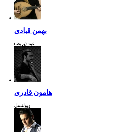
بهمن قبادی
عود (بربط)
هامون قادری
ویولنسل