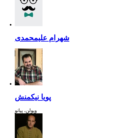
شهرام علیمحمدی
پویا نیکمنش
ویولن، پیانو