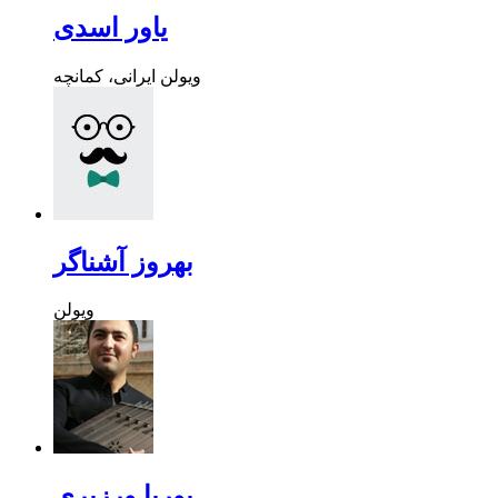
یاور اسدی
ویولن ایرانی، کمانچه
بهروز آشناگر
ویولن
پوریا ورزیری