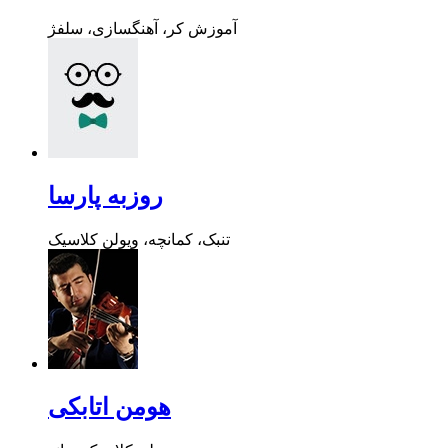
آموزش کر، آهنگسازی، سلفژ
روزبه پارسا
تنبک، کمانچه، ویولن کلاسیک
هومن اتابکی