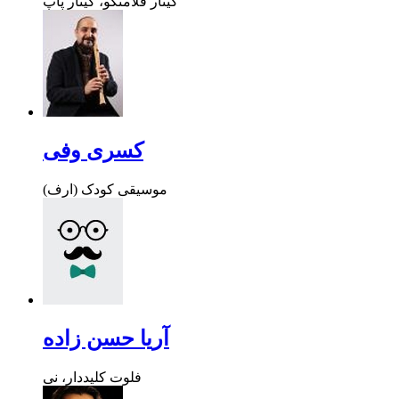
گیتار فلامنکو، گیتار پاپ
کسری وفی
موسیقی کودک (ارف)
آریا حسن زاده
فلوت کلیددار، نی