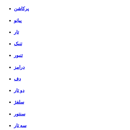
پرکاشن
پیانو
تار
تنبک
تنبور
درامز
دف
دو تار
سلفژ
سنتور
سه تار