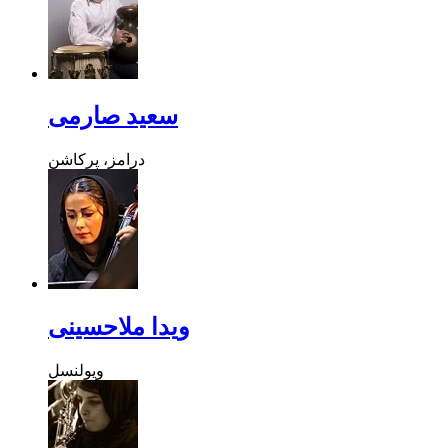
سعید صارمی
درامز، پرکاشن
ویدا ملاحسینی
ویولنسل