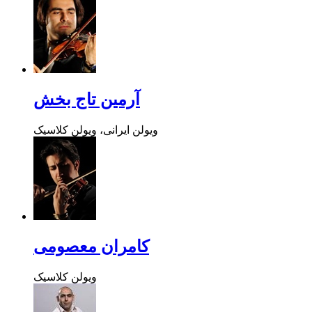
آرمین تاج بخش
ویولن ایرانی، ویولن کلاسیک
کامران معصومی
ویولن کلاسیک