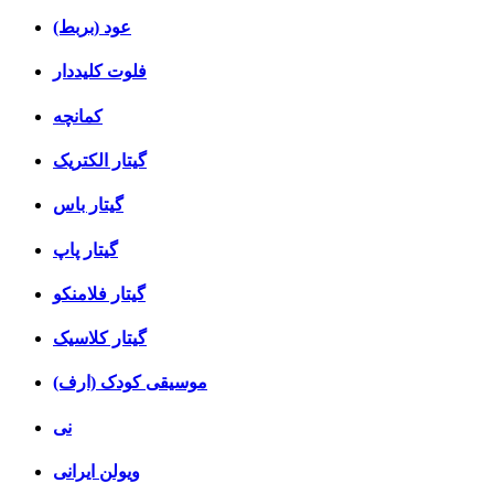
عود (بربط)
فلوت کلیددار
کمانچه
گیتار الکتریک
گیتار باس
گیتار پاپ
گیتار فلامنکو
گیتار کلاسیک
موسیقی کودک (ارف)
نی
ویولن ایرانی