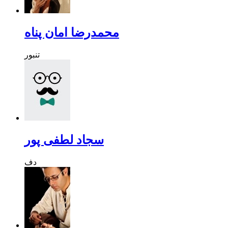
محمدرضا امان پناه
تنبور
سجاد لطفی پور
دف