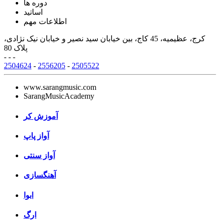
دوره ها
اساتید
اطلاعات مهم
کرج، عظیمیه، 45 کاج، بین خیابان سید نصیر و خیابان نیک نژادی،
پلاک 80
- - -
2504624
-
2556205
-
2505522
www.sarangmusic.com
SarangMusicAcademy
آموزش کر
آواز پاپ
آواز سنتی
آهنگسازی
ابوا
ارگ