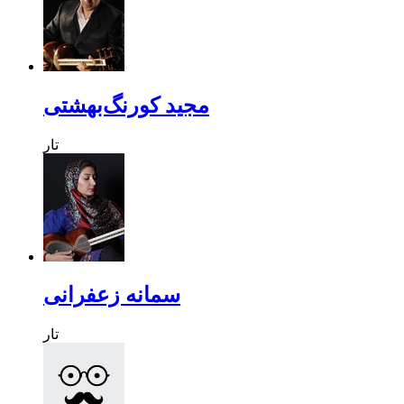
مجید کورنگ‌بهشتى
تار
سمانه زعفرانی
تار