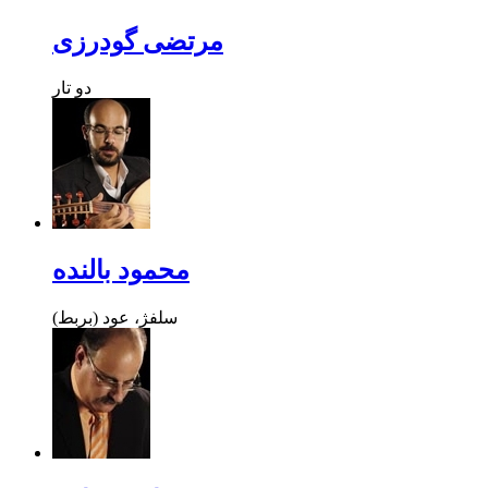
مرتضی گودرزی
دو تار
محمود بالنده
سلفژ، عود (بربط)