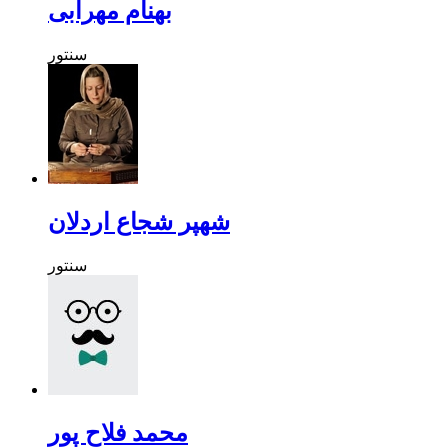
بهنام مهرابی
سنتور
شهپر شجاع اردلان
سنتور
محمد فلاح پور