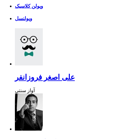
ویولن کلاسیک
ویولنسل
علی اصغر فروزانفر
آواز سنتی