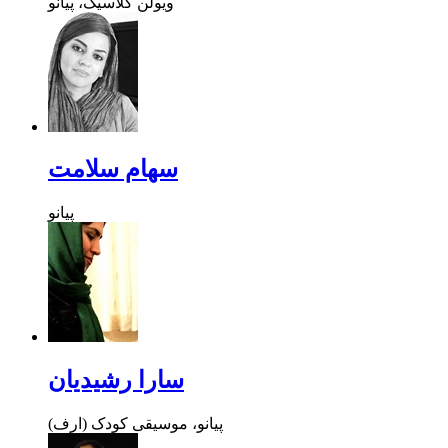
ویولن کلاسیک، پیانو
سهام سلامت
پیانو
سارا رشیدیان
پیانو، موسیقی کودک (ارف)